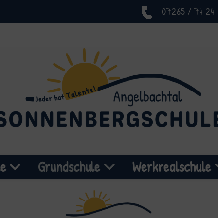
07265 / 74 24
le
Grundschule
Werkrealschule