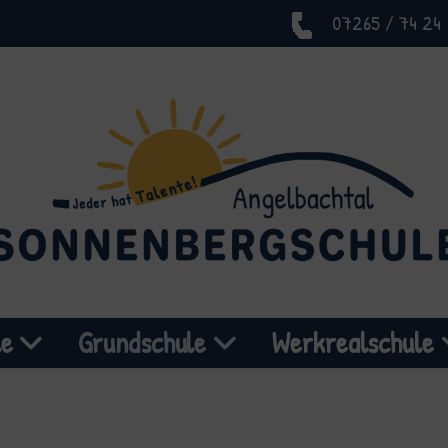
07265 / 74 24
le
Grundschule
Werkrealschule