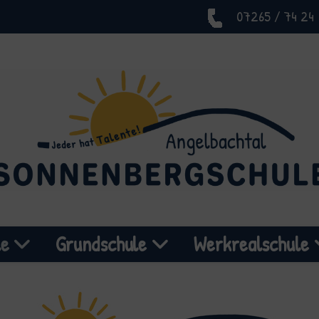
07265 / 74 24
le
Grundschule
Werkrealschule